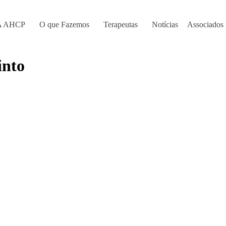
A AHCP
O que Fazemos
Terapeutas
Notícias
Associados
into