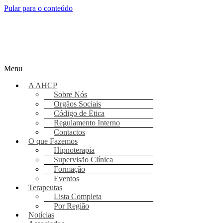
Pular para o conteúdo
Menu
A AHCP
Sobre Nós
Orgãos Sociais
Código de Ética
Regulamento Interno
Contactos
O que Fazemos
Hipnoterapia
Supervisão Clínica
Formação
Eventos
Terapeutas
Lista Completa
Por Região
Notícias