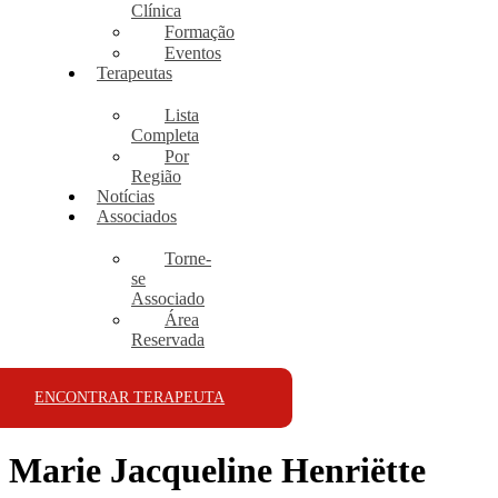
Clínica
Formação
Eventos
Terapeutas
Lista
Completa
Por
Região
Notícias
Associados
Torne-
se
Associado
Área
Reservada
ENCONTRAR TERAPEUTA
Marie Jacqueline Henriëtte