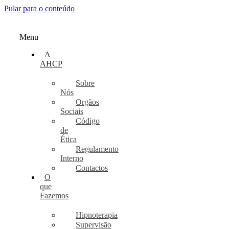
Pular para o conteúdo
Menu
A
AHCP
Sobre
Nós
Orgãos
Sociais
Código
de
Ética
Regulamento
Interno
Contactos
O
que
Fazemos
Hipnoterapia
Supervisão