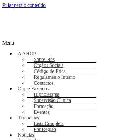
Pular para o conteúdo
Menu
A AHCP
Sobre Nós
Orgãos Sociais
Código de Ética
Regulamento Interno
Contactos
O que Fazemos
Hipnoterapia
Supervisão Clínica
Formação
Eventos
Terapeutas
Lista Completa
Por Região
Notícias